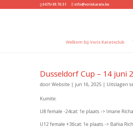
0475/49.70.51
info@voriskarate.be
Welkom bij Voris Karateclub
Dusseldorf Cup – 14 juni 
door
Website
|
jun 16, 2025
|
Uitslagen s
Kumite:
U8 female -24cat: 1e plaats -> Imane Rich
U12 female +36cat: 1e plaats -> Bahia Ric