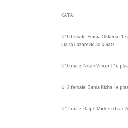
KATA:
U10 female: Emma Okkerse 1e p
Liana Lazarevic 3e plaats.
U10 male: Noah Vincent 1e pl
U12 female: Bahia Richa 1e pla
U12 male: Ralph Mickertchan 2e