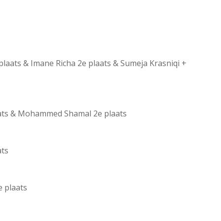
laats & Imane Richa 2e plaats & Sumeja Krasniqi +
aats & Mohammed Shamal 2e plaats
ats
 plaats