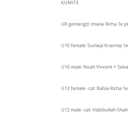
KUMITE
U8 gemengd: Imane Richa 1e pl
U10 female: Sumeja Krasniqi 1
U10 male: Noah Vincent + Seba
U12 female -cat: Bahia Richa 1e
U12 male -cat: Habibullah Sham