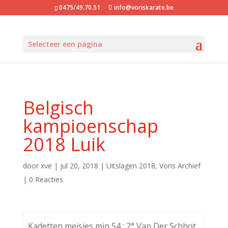
0475/49.70.51
info@voriskarate.be
Selecteer een pagina
Belgisch
kampioenschap
2018 Luik
door
xve
|
jul 20, 2018
|
Uitslagen 2018
,
Voris Archief
|
0 Reacties
Kadetten meisjes min 54 : 2° Van Der Schhot